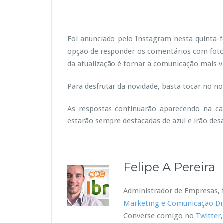
a
g
r
a
Foi anunciado pelo Instagram nesta quinta-fe
m
opção de responder os comentários com fotos
S
da atualização é tornar a comunicação mais vi
t
o
r
Para desfrutar da novidade, basta tocar no no
i
e
As respostas continuarão aparecendo na ca
s
estarão sempre destacadas de azul e irão des
i
n
.
o
v
a
Felipe A Pereira
e
a
Administrador de Empresas, f
p
Marketing e Comunicação Dig
r
e
Converse comigo no
Twitter