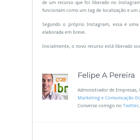
de um recurso que foi liberado no Instagram 
s
funcionam como um tag de localização e um ace
e
v
í
Segundo o próprio Instagram, essa é uma v
d
elaborada em breve.
e
o
Inicialmente, o novo recurso está liberado so
s
t
.
Felipe A Pereira
i
Administrador de Empresas, f
Marketing e Comunicação Dig
Converse comigo no
Twitter
r
I