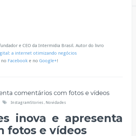
l
i
z
a
d
o
t
undador e CEO da Intermidia Brasil.
Autor do livro
a
ital: a internet otimizando negócios
m
b
, no
Facebook
e no
Google+
!
é
m
n
a
w
senta comentários com fotos e vídeos
e
b
InstagramStories
Novidades
,
es inova e apresenta
 fotos e vídeos