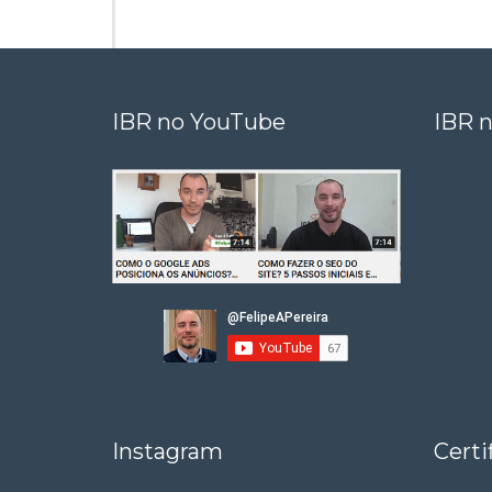
t
r
IBR no YouTube
IBR n
Instagram
Certi