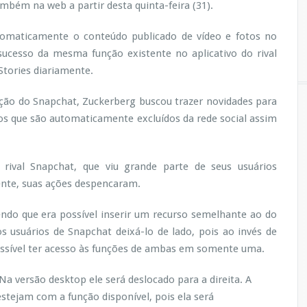
g
mbém na web a partir desta quinta-feira (31).
r
a
utomaticamente o conteúdo publicado de vídeo e fotos no
m
sucesso da mesma função existente no aplicativo do rival
S
Stories diariamente.
t
o
r
nção do Snapchat, Zuckerberg buscou trazer novidades para
i
os que são automaticamente excluídos da rede social assim
e
s
p
rival Snapchat, que viu grande parte de seus usuários
o
d
nte, suas ações despencaram.
e
s
ndo que era possível inserir um recurso semelhante ao do
e
 os usuários de Snapchat deixá-lo de lado, pois ao invés de
r
 possível ter acesso às funções de ambas em somente uma.
v
i
s
 Na versão desktop ele será deslocado para a direita. A
u
tejam com a função disponível, pois ela será
a