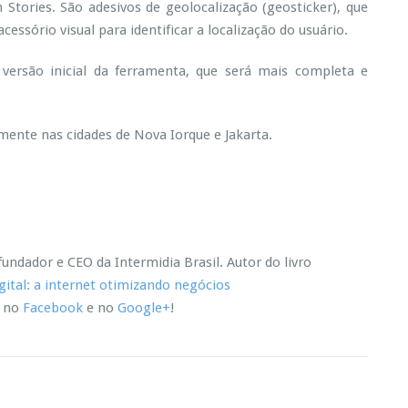
Stories. São adesivos de geolocalização (geosticker), que
S
ssório visual para identificar a localização do usuário.
n
a
p
ersão inicial da ferramenta, que será mais completa e
c
h
a
mente nas cidades de Nova Iorque e Jakarta.
é
c
o
p
a
undador e CEO da Intermidia Brasil.
Autor do livro
d
ital: a internet otimizando negócios
o
p
, no
Facebook
e no
Google+
!
a
a
o