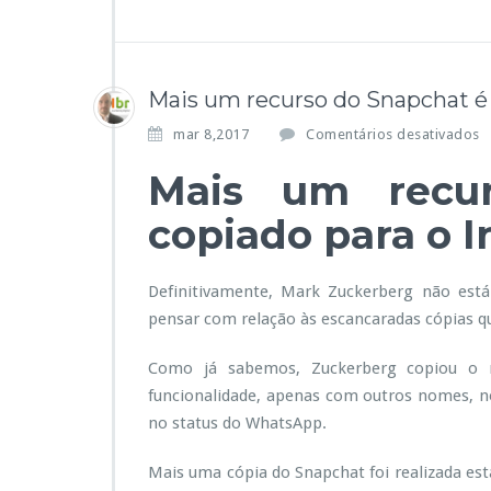
s
e
n
t
a
Mais um recurso do Snapchat é 
c
o
mar 8,2017
Comentários desativados
m
Mais um recu
e
n
copiado para o 
t
i
á
r
i
Definitivamente, Mark Zuckerberg não es
o
r
pensar com relação às escancaradas cópias qu
s
c
Como já sabemos, Zuckerberg copiou o r
o
funcionalidade, apenas com outros nomes, 
m
r
f
no status do WhatsApp.
o
t
Mais uma cópia do Snapchat foi realizada est
o