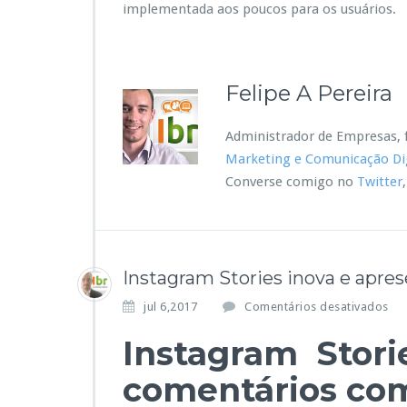
implementada aos poucos para os usuários.
.
Felipe A Pereira
Administrador de Empresas, f
Marketing e Comunicação Dig
Converse comigo no
Twitter
Instagram Stories inova e apre
e
jul 6,2017
Comentários desativados
m
Instagram Stori
I
n
comentários com
s
t