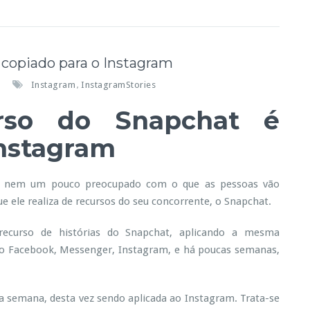
copiado para o Instagram
e
Instagram
InstagramStories
,
m
rso do Snapchat é
M
a
Instagram
s
u
m
tá nem um pouco preocupado com o que as pessoas vão
e ele realiza de recursos do seu concorrente, o Snapchat.
e
c
ecurso de histórias do Snapchat, aplicando a mesma
u
no Facebook, Messenger, Instagram, e há poucas semanas,
s
o
d
a semana, desta vez sendo aplicada ao Instagram. Trata-se
o