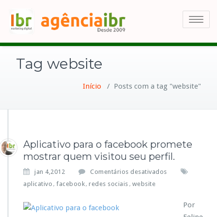
Toggle
navigatio
Tag website
Início
/
Posts com a tag "website"
Aplicativo para o facebook promete
mostrar quem visitou seu perfil.
e
jan 4,2012
Comentários desativados
m
aplicativo
facebook
redes sociais
website
,
,
,
A
p
Por
l