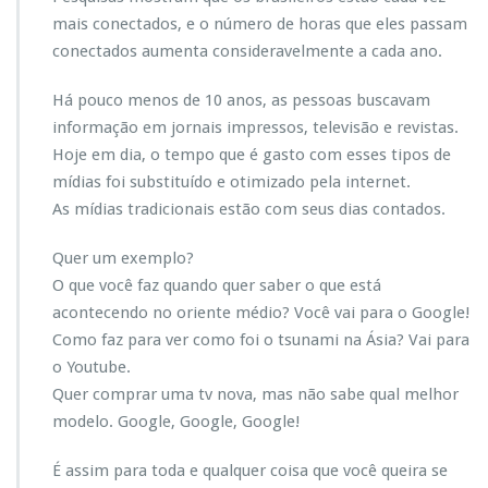
m
mais conectados, e o número de horas que eles passam
s
conectados aumenta consideravelmente a cada ano.
i
t
Há pouco menos de 10 anos, as pessoas buscavam
e
informação em jornais impressos, televisão e revistas.
o
u
Hoje em dia, o tempo que é gasto com esses tipos de
u
mídias foi substituído e otimizado pela internet.
m
As mídias tradicionais estão com seus dias contados.
c
a
Quer um exemplo?
r
t
O que você faz quando quer saber o que está
ã
acontecendo no oriente médio? Você vai para o Google!
o
Como faz para ver como foi o tsunami na Ásia? Vai para
d
o Youtube.
e
v
Quer comprar uma tv nova, mas não sabe qual melhor
i
modelo. Google, Google, Google!
s
i
É assim para toda e qualquer coisa que você queira se
t