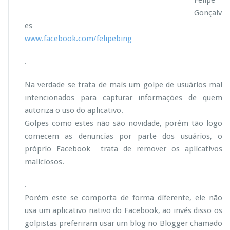
Felipe
i
Gonçalv
c
a
es
t
www.facebook.com/felipebing
i
v
.
o
p
Na verdade se trata de mais um golpe de usuários mal
a
r
intencionados para capturar informações de quem
a
autoriza o uso do aplicativo.
o
Golpes como estes não são novidade, porém tão logo
f
comecem as denuncias por parte dos usuários, o
a
c
próprio Facebook trata de remover os aplicativos
e
maliciosos.
b
o
.
o
Porém este se comporta de forma diferente, ele não
k
p
usa um aplicativo nativo do Facebook, ao invés disso os
r
golpistas preferiram usar um blog no Blogger chamado
o