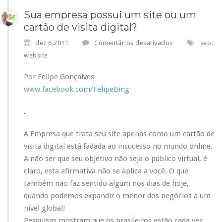
s
Sua empresa possui um site ou um
e
u
cartão de visita digital?
p
e
dez 6,2011
Comentários desativados
seo
e
,
m
r
website
S
f
u
i
Por Felipe Gonçalves
a
l.
www.facebook.com/FelipeBing
e
m
.
p
r
e
A Empresa que trata seu site apenas como um cartão de
s
visita digital está fadada ao insucesso no mundo online.
a
A não ser que seu objetivo não seja o público virtual, é
p
claro, esta afirmativa não se aplica a você. O que
o
s
também não faz sentido algum nos dias de hoje,
s
quando podemos expandir o menor dos negócios a um
u
nível global!
i
Pesquisas mostram que os brasileiros estão cada vez
u