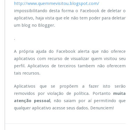
http://www.quemmevisitou.blogspot.com/
m
impossibilitando desta forma o Facebook de deletar o
e
t
aplicativo, haja vista que ele não tem poder para deletar
e
um blog no Blogger.
m
o
.
s
t
A própria ajuda do Facebook alerta que não oferece
r
a
aplicativos com recurso de visualizar quem visitou seu
r
perfil. Aplicativos de terceiros tambem não oferecem
q
tais recursos.
u
e
Aplicativos que se propõem a fazer isto serão
m
v
removidos por violação de política. Portanto
muita
i
atenção pessoal
, não saiam por aí permitindo que
s
qualquer aplicativo acesse seus dados. Denunciem!
i
t
o
u